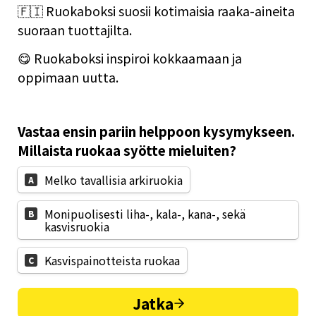
🇫🇮 Ruokaboksi suosii kotimaisia raaka-aineita 
suoraan tuottajilta.
😋 Ruokaboksi inspiroi kokkaamaan ja 
oppimaan uutta.
Vastaa ensin pariin helppoon kysymykseen. 
Millaista ruokaa syötte mieluiten?
Melko tavallisia arkiruokia
A
Monipuolisesti liha-, kala-, kana-, sekä 
B
kasvisruokia
Kasvispainotteista ruokaa
C
Jatka