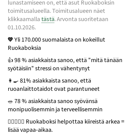
lunastamiseen on, että asut Ruokaboksin 
toimitusalueella. Toimitusalueen näet 
klikkaamalla 
tästä
. Arvonta suoritetaan 
01.10.2026.
💛 
Yli 170.000 suomalaista on kokeillut 
Ruokaboksia
👍 98 % asiakkaista sanoo, että "mitä tänään 
syötäisiin" stressi on vähentynyt
👩‍🍳 81% asiakkaista sanoo, että 
ruoanlaittotaidot ovat parantuneet
🥗 78 % asiakkaista sanoo syövänsä 
monipuolisemmin ja terveellisemmin
👩🏼‍❤️‍👨🏻 Ruokaboksi helpottaa kiireistä arkea = 
lisää vapaa-aikaa.