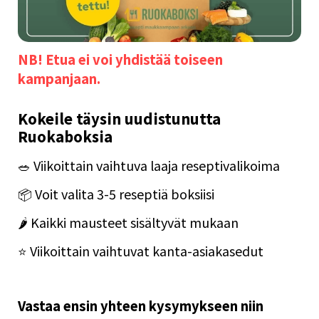
NB! Etua ei voi yhdistää toiseen 
kampanjaan.
Kokeile täysin uudistunutta 
Ruokaboksia
🥗 Viikoittain vaihtuva laaja reseptivalikoima
📦 Voit valita 3-5 reseptiä boksiisi
🌶️ Kaikki mausteet sisältyvät mukaan
⭐️ Viikoittain vaihtuvat kanta-asiakasedut
Vastaa ensin yhteen kysymykseen niin 